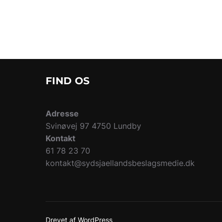
FIND OS
Adresse
Svinøvej 97 4750 Lundby
Kontakt
61 78 23 70
kontakt@sydsjaellandsbeslagsmedie.dk
Drevet af WordPress