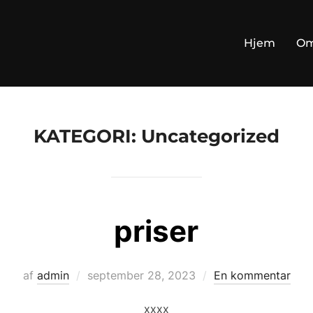
Hjem
Om
KATEGORI:
Uncategorized
priser
Udgivet
af
admin
september 28, 2023
En kommentar
d.
xxxx